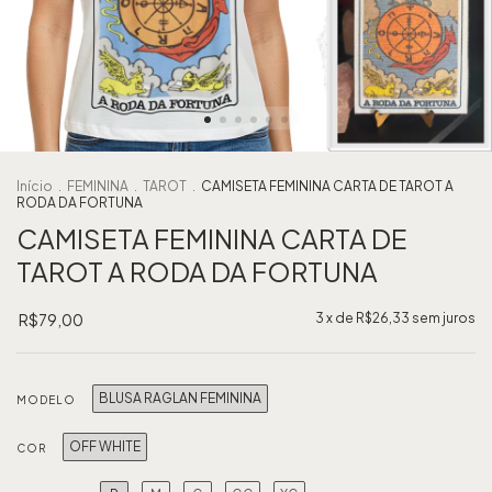
Início
.
FEMININA
.
TAROT
.
CAMISETA FEMININA CARTA DE TAROT A
RODA DA FORTUNA
CAMISETA FEMININA CARTA DE
TAROT A RODA DA FORTUNA
R$79,00
3
x de
R$26,33
sem juros
BLUSA RAGLAN FEMININA
MODELO
OFF WHITE
COR