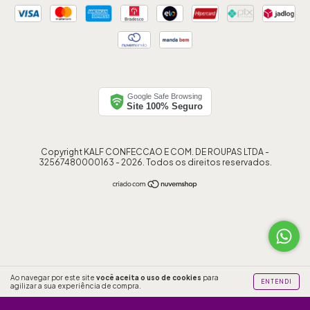
Google Safe Browsing
Site 100% Seguro
Copyright KALF CONFECCAO E COM. DE ROUPAS LTDA -
32567480000163 - 2026. Todos os direitos reservados.
Ao navegar por este site
você aceita o uso de cookies
para
css .home-category-image { width: 100px !important; height: 100px
ENTENDI
agilizar a sua experiência de compra.
!important; } .user-content, .user-content * { background-color:
transparent !important; background: transparent !important; }