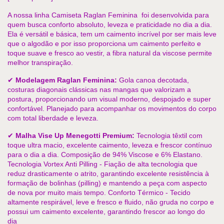
A nossa linha Camiseta Raglan Feminina  foi desenvolvida para 
quem busca conforto absoluto, leveza e praticidade no dia a dia. 
Ela é versátil e básica, tem um caimento incrível por ser mais leve 
que o algodão e por isso proporciona um caimento perfeito e 
toque suave e fresco ao vestir, a fibra natural da viscose permite 
melhor transpiração.
✔ 
Modelagem Raglan Feminina:
 Gola canoa decotada, 
costuras diagonais clássicas nas mangas que valorizam a 
postura, proporcionando um visual moderno, despojado e super 
confortável. Planejado para acompanhar os movimentos do corpo 
com total liberdade e leveza.
✔ 
Malha Vise Up Menegotti Premium:
 Tecnologia têxtil com 
toque ultra macio, excelente caimento, leveza e frescor contínuo 
para o dia a dia. Composição de 94% Viscose e 6% Elastano.  
Tecnologia Vortex Anti Pilling - Fiação de alta tecnologia que 
reduz drasticamente o atrito, garantindo excelente resistência à 
formação de bolinhas (pilling) e mantendo a peça com aspecto 
de nova por muito mais tempo. Conforto Térmico - Tecido 
altamente respirável, leve e fresco e fluido, não gruda no corpo e 
possui um caimento excelente, garantindo frescor ao longo do 
dia 