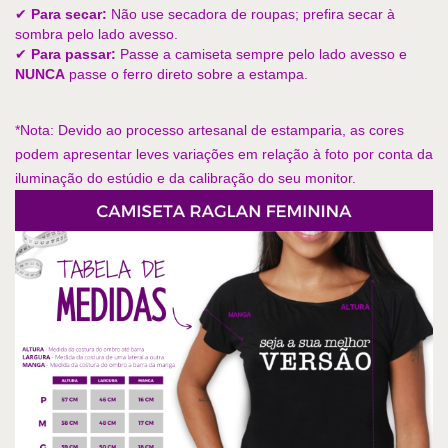
✔ 
Para secar:
 Não use secadora de roupas; prefira secar à 
sombra pelo lado avesso.
✔ 
Para passar:
 Passe a camiseta sempre pelo lado avesso e 
NUNCA
 passe o ferro direto sobre a estampa.
*Nota: Devido ao processo artesanal de estamparia, as cores 
podem apresentar leves variações em relação à foto por conta da 
iluminação do estúdio e da calibração do seu monitor.