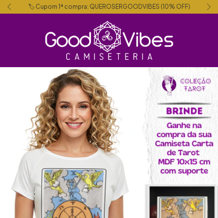
🏷️ Cupom 1ª compra: QUEROSERGOODVIBES (10% OFF)