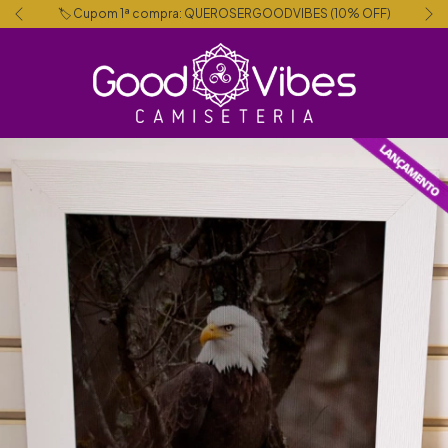
🏷️ Cupom 1ª compra: QUEROSERGOODVIBES (10% OFF)