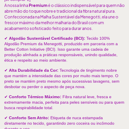
A nossa linha 
Premium
 é o clássico indispensável para quem não 
abre mão do toque nobre e tradicional da fibra natural pura. 
Confeccionada na Malha Sustentável da Menegotti, ela une o 
frescor máximo da melhor malharia do Brasil com um 
acabamento sofisticado feito para durar anos.
✔ 
Algodão Sustentável Certificado (BCI):
 Tecido 100% 
Algodão Premium da Menegotti, produzido em parceria com a 
Better Cotton Initiative (BCI). Isso garante uma cadeia de 
produção alinhada a práticas responsáveis, unindo qualidade, 
ética e respeito ao meio ambiente. 
✔ 
Alta Durabilidade da Cor:
 Tecnologia de tingimento nobre 
que mantém a intensidade das cores por muito mais tempo. O 
preto se mantém preto mesmo após sucessivas lavagens, sem 
desbotar ou perder o aspecto de peça nova. 
✔ 
Conforto Térmico Máximo:
 Fibra natural leve, fresca e 
extremamente macia, perfeita para peles sensíveis ou para quem 
busca respirabilidade total. 
✔ 
Conforto Sem Atrito:
 Etiqueta de nuca estampada 
diretamente no tecido, garantindo zero coceira ou incômodo 
durante o uso. 