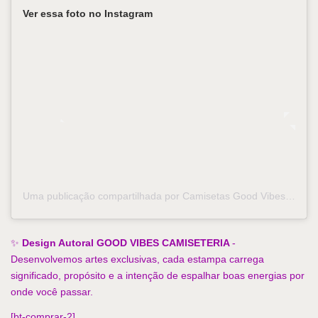
Ver essa foto no Instagram
Uma publicação compartilhada por Camisetas Good Vibes (@goodvibescamiseteria)
✨ 
Design Autoral GOOD VIBES CAMISETERIA 
- 
Desenvolvemos artes exclusivas, cada estampa carrega 
significado, propósito e a intenção de espalhar boas energias por 
onde você passar. 
[bt-comprar-2]