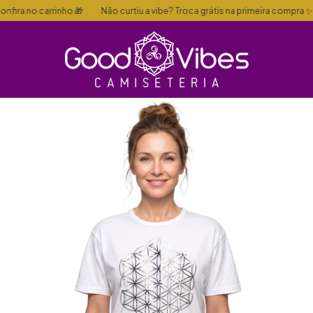
arrinho 🎁
Não curtiu a vibe? Troca grátis na primeira compra ✨
🏷️ C